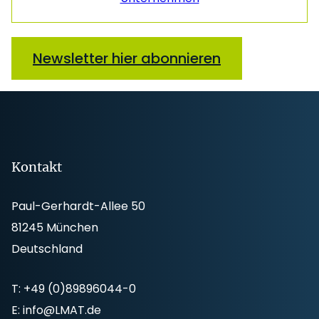
Newsletter hier abonnieren
Footer
Kontakt
Paul-Gerhardt-Allee 50
81245 München
Deutschland
T:
+49 (0)89896044-0
E:
info@LMAT.de