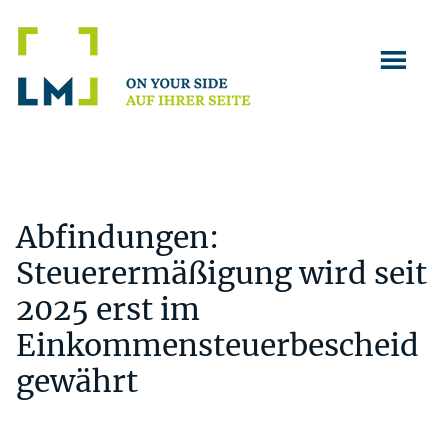
Zum
Zur
Zur
Inhalt
Seitenspalte
Fußzeile
springen
springen
springen
Abfindungen:
Steuerermäßigung wird seit
2025 erst im
Einkommensteuerbescheid
gewährt