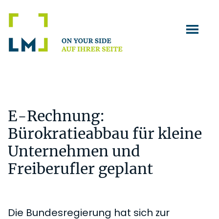
Zum
Zur
Zur
Inhalt
Seitenspalte
Fußzeile
springen
springen
springen
E-Rechnung:
Bürokratieabbau für kleine
Unternehmen und
Freiberufler geplant
Die Bundesregierung hat sich zur