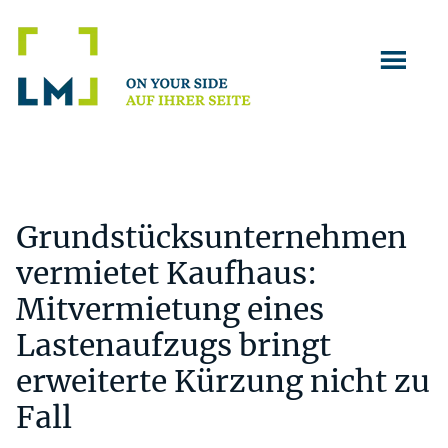
Zum
Zur
Zur
Inhalt
Seitenspalte
Fußzeile
springen
springen
springen
Grundstücksunternehmen
vermietet Kaufhaus:
Mitvermietung eines
Lastenaufzugs bringt
erweiterte Kürzung nicht zu
Fall