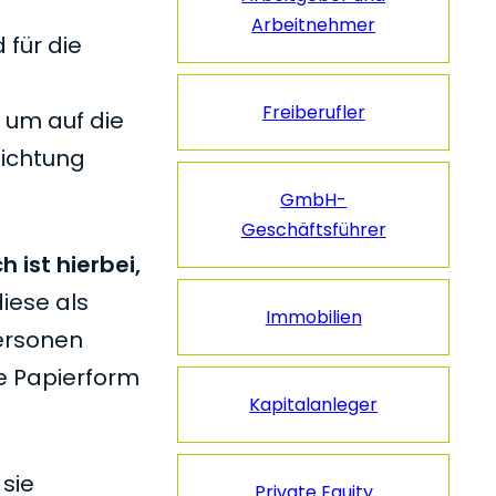
Arbeitnehmer
 für die
m
Freiberufler
 um auf die
lichtung
GmbH-
Geschäftsführer
 ist hierbei,
diese als
Immobilien
ersonen
ie Papierform
Kapitalanleger
sie
Private Equity