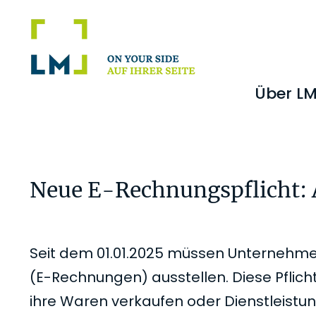
Zur
Zum
Zur
Zur
Hauptnavigation
Inhalt
Seitenspalte
Fußzeile
springen
springen
springen
springen
Über L
Neue E-Rechnungspflicht: 
Seit dem 01.01.2025 müssen Unternehme
(E-Rechnungen) ausstellen. Diese Pflic
ihre Waren verkaufen oder Dienstleistu