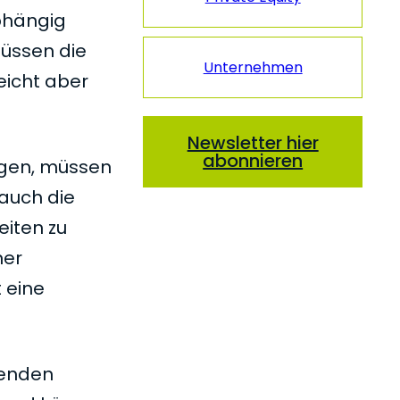
bhängig
müssen die
Unternehmen
eicht aber
Newsletter hier
abonnieren
gen, müssen
 auch die
eiten zu
ner
 eine
henden