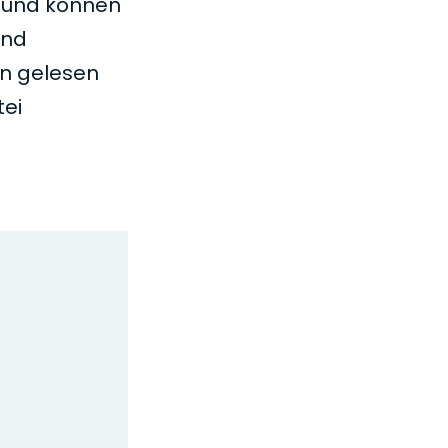
 und können
ind
en gelesen
tei