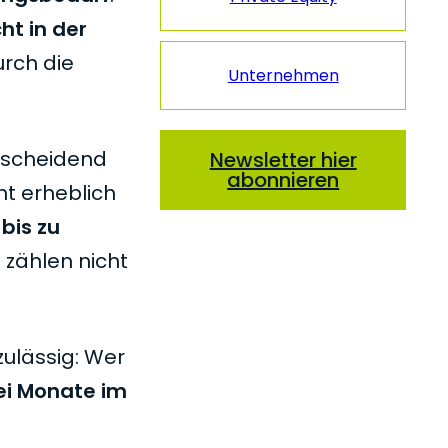
cht in der
urch die
Unternehmen
ntscheidend
Newsletter hier
abonnieren
ht erheblich
o
bis zu
 zählen nicht
zulässig: Wer
ei Monate im