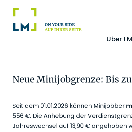
Zur
Zum
Zur
Zur
Hauptnavigation
Inhalt
Seitenspalte
Fußzeile
springen
springen
springen
springen
Über L
Neue Minijobgrenze: Bis zu
Seit dem 01.01.2026 können Minijobber
m
556 €. Die Anhebung der Verdienstgrenz
Jahreswechsel auf 13,90 € angehoben wur