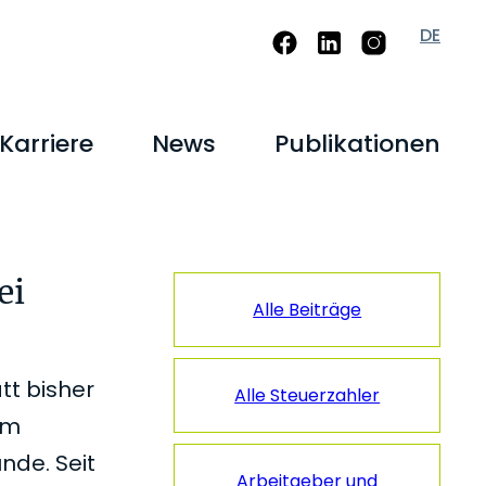
DE
Karriere
News
Publikationen
Seitenspalt
ei
Alle Beiträge
tt bisher
Alle Steuerzahler
um
nde. Seit
Arbeitgeber und