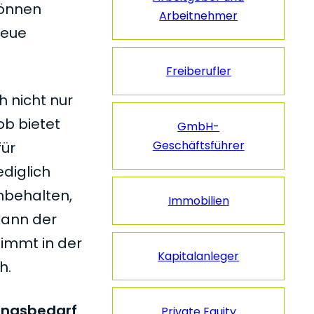
können
Arbeitnehmer
neue
Freiberufler
h nicht nur
ob bietet
GmbH-
Geschäftsführer
für
ediglich
nbehalten,
Immobilien
kann der
immt in der
Kapitalanleger
h.
ungsbedarf
.
Private Equity