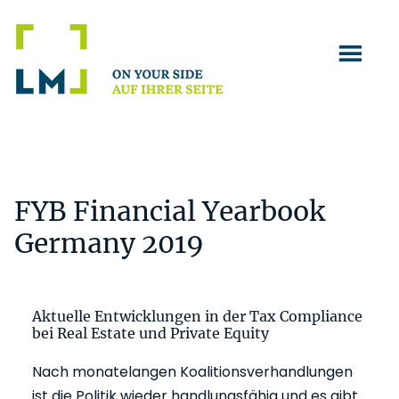
Zum
Zur
Inhalt
Fußzeile
springen
springen
FYB Financial Yearbook
Germany 2019
Aktuelle Entwicklungen in der Tax Compliance
bei Real Estate und Private Equity
Nach monatelangen Koalitionsverhandlungen
ist die Politik wieder handlungsfähig und es gibt