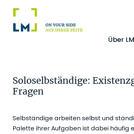
Zur
Zum
Zur
Zur
Hauptnavigation
Inhalt
Seitenspalte
Fußzeile
springen
springen
springen
springen
Über L
Soloselbständige: Existenz
Fragen
Selbständige arbeiten selbst und ständi
Palette ihrer Aufgaben ist dabei häufig