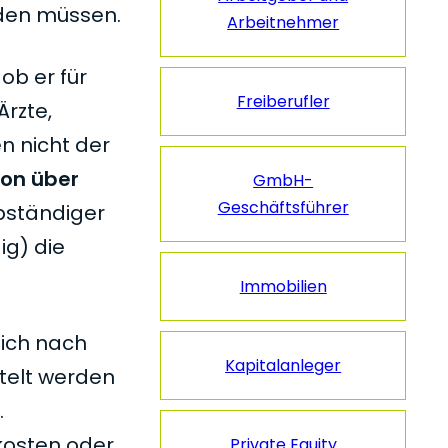
rden müssen.
Arbeitnehmer
ob er für
Freiberufler
Ärzte,
n nicht der
on über
GmbH-
Geschäftsführer
bständiger
ig) die
Immobilien
sich nach
Kapitalanleger
telt werden
.
kosten oder
Private Equity