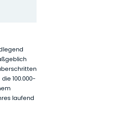
dlegend
aßgeblich
überschritten
 die 100.000-
inem
hres laufend