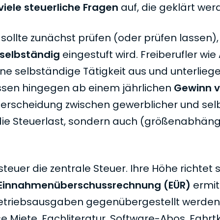
viele steuerliche Fragen
auf, die geklärt we
ollte zunächst prüfen (oder prüfen lassen), 
selbständig
eingestuft wird. Freiberufler wie 
e selbständige Tätigkeit aus und unterliege
sen hingegen ab einem jährlichen
Gewinn v
terscheidung zwischen gewerblicher und sel
ur die Steuerlast, sondern auch (größenabhäng
euer die zentrale Steuer. Ihre Höhe richtet 
Einnahmenüberschussrechnung (EÜR)
ermit
Betriebsausgaben gegenübergestellt werden
 Miete, Fachliteratur, Software-Abos, Fahrt