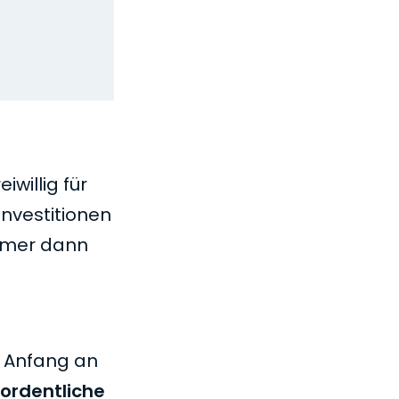
willig für
nvestitionen
ehmer dann
on Anfang an
ordentliche