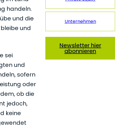
ung handeln.
übe und die
Unternehmen
bleibe und
Newsletter hier
abonnieren
e sei
igten und
deln, sofern
eistung oder
rdem, ob die
nt jedoch,
nd keine
ngewendet