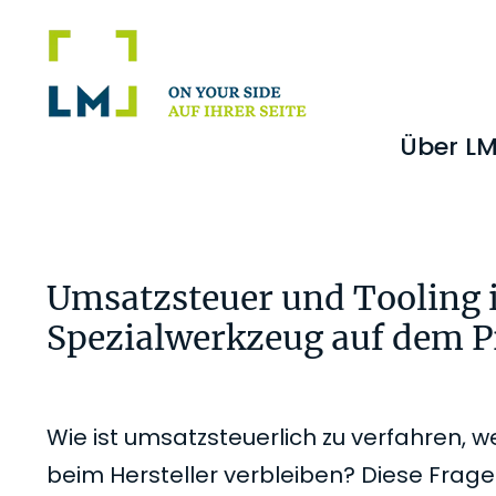
Zur
Zum
Zur
Zur
Hauptnavigation
Inhalt
Seitenspalte
Fußzeile
springen
springen
springen
springen
Über L
Umsatzsteuer und Tooling 
Spezialwerkzeug auf dem P
Wie ist umsatzsteuerlich zu verfahren, 
beim Hersteller verbleiben? Diese Frage