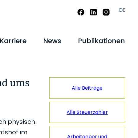
DE
Karriere
News
Publikationen
Seitenspalt
nd ums
Alle Beiträge
Alle Steuerzahler
ch physisch
htshof im
Arbeitgeber und