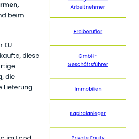
ormen,
Arbeitnehmer
und beim
Freiberufler
r EU
kaufte, diese
GmbH-
Geschäftsführer
rtige
, die
e Lieferung
Immobilien
Kapitalanleger
ug im Land
Private Equity